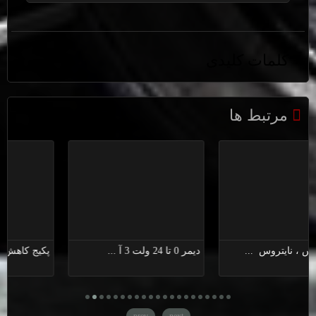
+ کلمات کلیدی
سوپر چیپ رایزین بنفش
,
افزایش شتاب
,
کاهش مصرف سوخت
,
رفع
کامل کپ کردن خودرو
,
تقویت برق خودرو
مرتبط ها
کپسول ناس ، نایتروس ...
دیمر 0 تا 24 ولت 3 آ ...
prev
next