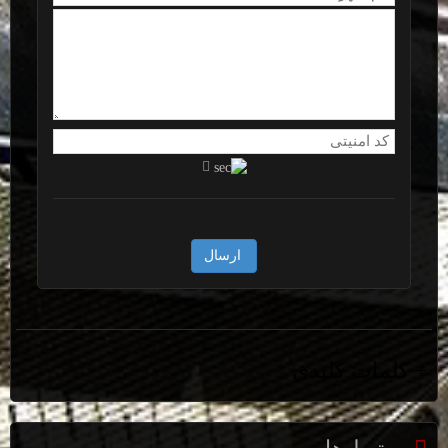
+ کلمات کلیدی
بست جنت توربویی 2 اینچ سایز 61-51 مناسب جنت و لوله دو اینچ فوق
العاده زیبا و محکم