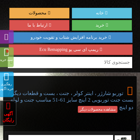
خانه
محصولات
خرید
ارتباط با ما
خرید برنامه افزایش شتاب و تقویت خودرو
ریمپ ای سی یو Ecu Remapping
0
سبد خرید
رهگیری
خرید/آگهی
/
توربو شارژر ، اینتر کولر ، جنت ، بست و قطعات دیگر
بست جنت توربویی 2 اینچ سایز 61-51 مناسب جنت و لوله
دو اینچ
مشاهده محصولات دیگر
آگهی
رایگان