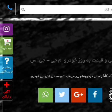
0
سبد خرید
ی و قیمت به روز خودرو ام جی - جی اس
رهگیری
خرید/آگهی
آگهی
رایگان