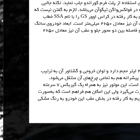
 استفاده از پلت فرم کوراندو جلب نماید. نکته جالبی
 در فولکس‌واگن تیگوآن می‌باشد. لازم به گفتن نیست که
در حال حاضر، خودروی تیگوآن به صورت مشترک در مجموعه خودروسازی شانگهای – فولکس‌واگن تولید می‌شود. شرکت ام‌جی، پلت فرم به کار رفته در کراس اوور GS را با نام SSA خطاب
می‌نماید. ابعاد این خودرو در بخش‌های طول/عرض/ارتفاع معادل 4500/1855/1699 میلی‌متر است و فاصله بین دو محور جلو و عقب آن نیز معادل 2650 میلی‌متر است. ابعاد خودروی سانگ
یانگ کوراندو- که این مدل بر مبنای آن تکوین یافته است – در نواحی طول/عرض/ارتفاع معادل 4410/1830/1675 میلی‌متر است و فاصله بین دو محور جلو و عقب آن نیز معادل 2650
در حال حاضر این خودرو با دو پیشرانه متفاوت عرضه می‌شود، نخستین آنها موتوری چهار سیلندر، بنزینی و نیز توربو شارژ می‌باشد که 2 لیتر حجم دارد و توان خروجی و گشتاور آن به ترتیب
ه به همراه یک گیربکس 6 سرعته خودکار (DCT) عرضه می‌گردد و نیروی پیشرانه هم به تمامی چرخ‌های آن منتقل می‌شود.
پیشرانه دیگر نیز از نوع 1.5 لیتری و توربوشارژ بوده و توان خروجی آن برابر با 167 اسب بخار و گشتاورش نیز معادل 250 نیوتن متر است، این موتور نیز به همراه یک گیربکس 7 سرعته
ارائه می‌شود، در مدل‌هایی که مجهز به نوع از این پیشرانه هستند، انتقال نیرو به چرخ‌ها به صورت سیستم 4×2 صورت می‌گیرد ولی این امکان هم فراهم است که به‌صورت
ه است. تریم به کار رفته در بخش عقب این خودرو به رنگ مشکی