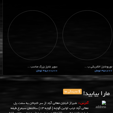
توربوشارژ الکتریکی ب ...
سوپر شارژ بزرگ مناسب ...
450,000 تومان
45,000,000 تومان
مارا بیابید!
نمایندگی ها
آدرس :
شیراز خیابان معالی آباد از سر خلبانان به سمت پل
معالی آباد جنب اولین کوچه ( کوچه 13) ساختمان سیمرغ طبقه