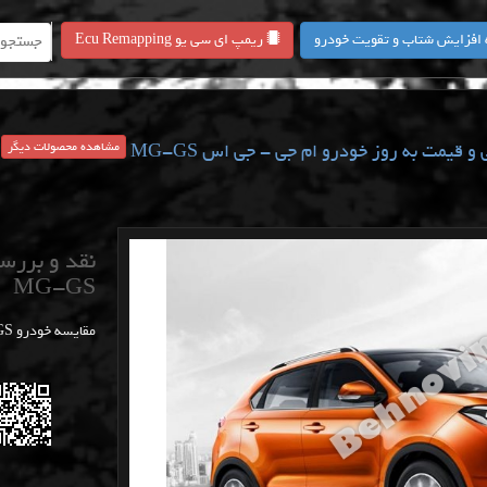
 افزایش شتاب و تقویت خودرو
ریمپ ای سی یو Ecu Remapping
مشاهده محصولات دیگر
و قیمت به روز خودرو ام جی - جی اس MG-GS
نقد و بررس
MG-GS
مقایسه خودرو MG-GS با سایر خودروها و بررسی قیمت و مسائل فنی این خودرو