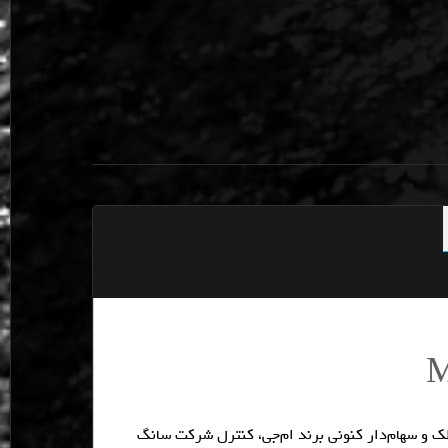
ی GS بر مبنای نسل سوم سانگ یانگ کوراندو (مدل 2010) تکوین یافته است. پیش از این تاریخ، خودروسازی SAIC، مالک و سهام‌دار کنونی برند ام‌جی، کنترل شرکت سانگ