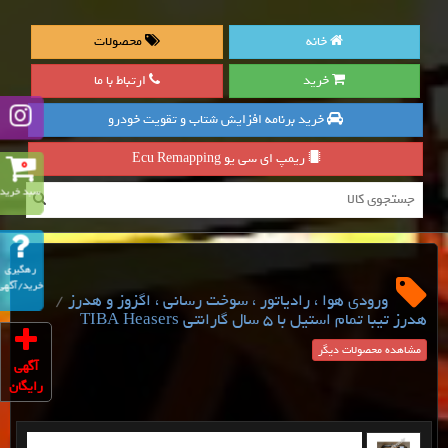
خانه
محصولات
خرید
ارتباط با ما
خرید برنامه افزایش شتاب و تقویت خودرو
ریمپ ای سی یو Ecu Remapping
0
سبد خرید
رهگیری
خرید/آگهی
/
ورودی هوا ، رادیاتور ، سوخت رسانی ، اگزوز و هدرز
هدرز تیبا تمام استیل با 5 سال گارانتی TIBA Heasers
مشاهده محصولات دیگر
آگهی
رایگان