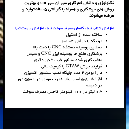
تکنولوژی و دانش خم کاری سی ان سی cnc و بهترین
روش های جوشکاری و همراه با گارانتی ۵ ساله تولید و
عرضه میشوند.
افزایش شتاب تیبا ، کاهش مصرف سوخت تیبا ، افزایش سرعت تیبا
ساخته شده از استیل
دو تکه با طراحی 4-2-1
خمکاری بوسیله دستگاه CNC با دقت بالا
برشکاری فلنج ها بوسیله لیزر CNC و سپس
ماشینکاری شده بمنظور فیت شدن دقیق
فرایند جوش GTAW با کیفیت عالی
دارا بودن 2 عدد جایگاه نصب سنسور اکسیژن
افزایش 5.8 اسب بخار قدرت موتور در 5500 دور
در دقیقه
0.5 لیتر در 100 کیلومتر کاهش مصرف سوخت