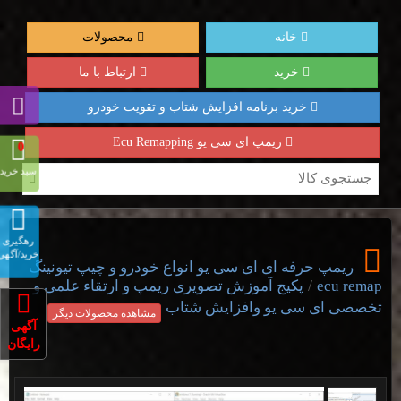
خانه
محصولات
خرید
ارتباط با ما
خرید برنامه افزایش شتاب و تقویت خودرو
ریمپ ای سی یو Ecu Remapping
0
سبد خرید
رهگیری
خرید/آگهی
ریمپ حرفه ای ای سی یو انواع خودرو و چیپ تیونینگ
/
ecu remap
پکیج آموزش تصویری ریمپ و ارتقاء علمی و
تخصصی ای سی یو وافزایش شتاب
مشاهده محصولات دیگر
آگهی
رایگان