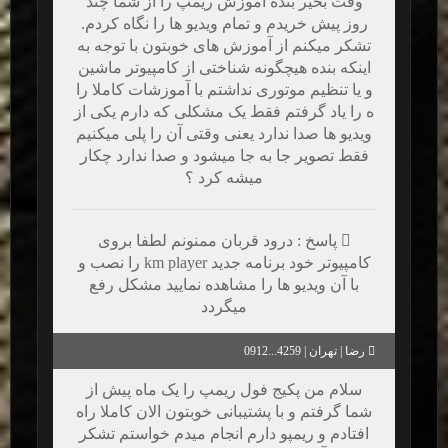
وقت بخیر بنده آموزش ریمپ را از شما چند
روز پیش خریدم و تمام ویدیو ها را نگاه کردم.
تشکر میکنم از آموزش های خوبتون با توجه به
اینکه بنده هیچگونه شناختی از کامپیوتر ماشین
و یا تنظیم موتوری نداشتم با آموزشات کاملا را
ه را یاد گرفتم فقط یک مشکلی که دارم یکی از
ویدیو ها صدا ندارد یعنی وقتی آن را پلی میکنیم
فقط تصویر جا به جا میشود و صدا ندارد چکار
میشه کرد ؟
پاسخ : درود قربان ممنونم لطفا بروی
کامپیوتر خود برنامه جدید km player را نصب و
با آن ویدیو ها را مشاهده نمایید مشکل رفع
میگردد
رضا | تهران | 4259...0912
سلام من پکیج فول ریمپ را یک ماه پیش از
شما گرفتم و با پشتیبانی خوبتون الان کاملا راه
افتادم و ریمپو دارم انجام میدم خواستم تشکر