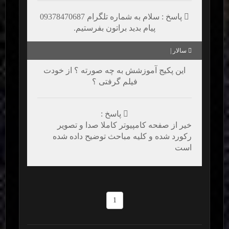
پاسخ : سلام به شماره تلگرام 09378470687
پیام بدید براتون بفرستیم.
سالار |
این پکیج آموزشش به چه صورته ؟ از خودت
فیلم گرفتی ؟
پاسخ :
خیر از صفحه کامپیوتر کاملا صدا و تصویر
رکورد شده و کلیه مباحث توضیح داده شده
است
1