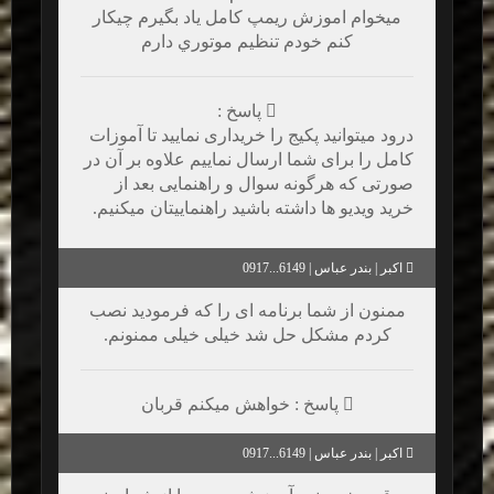
ميخوام اموزش ريمپ كامل ياد بگيرم چيكار
كنم خودم تنظيم موتوري دارم
پاسخ :
درود میتوانید پکیج را خریداری نمایید تا آموزات
کامل را برای شما ارسال نماییم علاوه بر آن در
صورتی که هرگونه سوال و راهنمایی بعد از
خرید ویدیو ها داشته باشید راهنماییتان میکنیم.
اکبر | بندر عباس | 6149...0917
ممنون از شما برنامه ای را که فرمودید نصب
کردم مشکل حل شد خیلی خیلی ممنونم.
پاسخ : خواهش میکنم قربان
اکبر | بندر عباس | 6149...0917