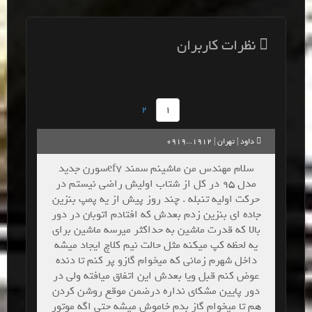
نظرات کاربران
2
1
داود | تهران | 1912...0919
سلام مهندس من ماشینم سمند ef7سورن جدید
مدل 95 در کل از شتاب اولیش راضی نیستم در
حرکت اولیه تنبله . چند روز پیش از یه پمپ بنزین
جاده ای بنزین زدم بعدش که افتادم اتوبان در دور
بالا که قدرت ماشین به حداکثر میرسه ماشین برای
یه لحظه کپ میکنه مثل حالت نیم کلاچ ایجاد میشه
داخل شهرم زمانی که میخوام گازو پر کنم تا دنده
عوض کنم قبل ویا بعدش این اتفاق میافته ولی در
دور پایین مشکای نداره درضمن موقع روشن کردن
هم تا میخوام گاز بدم خاموش میشه حتی اگه موتور