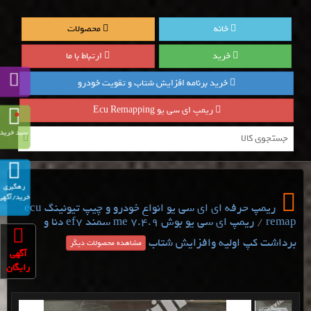
خانه
محصولات
خرید
ارتباط با ما
خرید برنامه افزایش شتاب و تقویت خودرو
ریمپ ای سی یو Ecu Remapping
0
سبد خرید
رهگیری
خرید/آگهی
ریمپ حرفه ای ای سی یو انواع خودرو و چیپ تیونینگ ecu
/
remap
ریمپ ای سی یو بوش me 7.4.9 سمند ef7 دنا و
برداشت کپ اولیه وافزایش شتاب
مشاهده محصولات دیگر
آگهی
رایگان