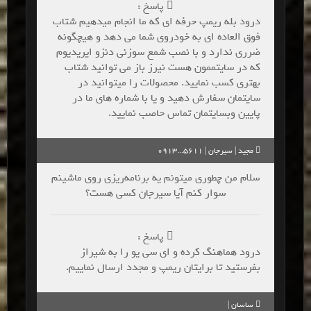
پاسخ :
درود بله ریمپ حرفه ای که ما انجام میدهیم شتاب
فوق العاده ای به خودروی شما می دهد و هیچگونه
ضرری ندارد و با نصب شمع سوزنی دنزو ایریدیوم
که در سایتممون هست نیرز باز می توانید شتاب
بهتری کسب نمایید. محصولات را میتوانید در
سایتمان سفارش دهید و یا با شماره های ما در
پایین وبسایتمان تماس حاصب نمایید.
مجید | سیرجان | 5611...0913
سلام من چطوری میتونم یه برنامه‌ریزی روی ماشینم
سوار کنم آیا سیرجان کسی هست؟
پاسخ :
درود هماهنگ کرده و ای سی یو را به شیراز
بفرستید تا برایتان ریمپ و مجدد ارسال نماییم.
ساسان |