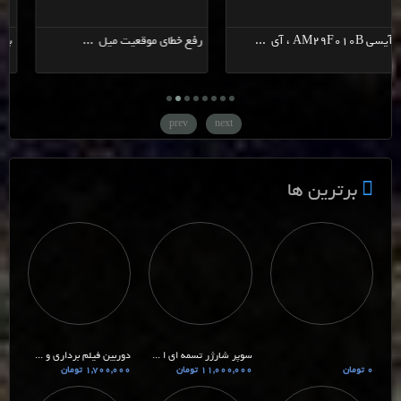
آیسی AM29F010B ، آی ...
رفع خطای موقعیت میل ...
prev
next
برترین ها
سوپر شارژر تسمه ای ا ...
دوربین فیلم برداری و ...
0 تومان
11,000,000 تومان
1,700,000 تومان