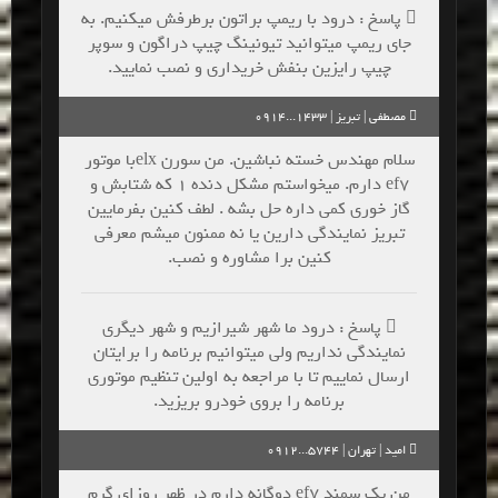
پاسخ : درود با ریمپ براتون برطرفش میکنیم. به
جای ریمپ میتوانید تیونینگ چیپ دراگون و سوپر
چیپ رایزین بنفش خریداری و نصب نمایید.
مصطفی | تبریز | 1433...0914
سلام مهندس خسته نباشین. من سورن elxبا موتور
ef7 دارم. میخواستم مشکل دنده 1 که شتابش و
گاز خوری کمی داره حل بشه . لطف کنین بفرمایین
تبریز نمایندگی دارین یا نه ممنون میشم معرفی
کنین برا مشاوره و نصب.
پاسخ : درود ما شهر شیرازیم و شهر دیگری
نمایندگی نداریم ولی میتوانیم برنامه را برایتان
ارسال نماییم تا با مراجعه به اولین تنظیم موتوری
برنامه را بروی خودرو بریزید.
امید | تهران | 5744...0912
من یک سمند ef7 دوگانه دارم در ظهر روزای گرم