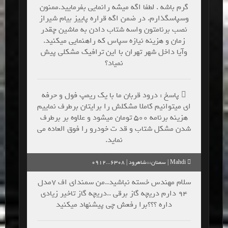
گرم باشه . لطفا اگه میشه رانمایی بفرمایید.ممنون
وسپاسگذارم. در ضمن اگه قراره پاییز بیام شیراز
نصب برنامتون واسه شتاب دادن به ماشین چقدر
زمان و هزینه نیازه سپاس که راهنمایی میکنید.
وآیا داخل شهر تهران با این ترافیک مشکلی پیش
نمیاد؟
پاسخ : درود قربان ما با یک ریمپ فول و حرفه
ای میتوانیم کاملا مشکلش را برایتان برطرف نماییم
هزینه برنامه ۵۰۰ تومان میشود و علاوه بر برطرف
شدن مشکل شتاب و قد ت خودرو را فوق العاده می
نماید.
Mahdi | سمنان،،،شاهرود | 6308...0912
سلام مهندس خسته نباشید..من سمندای اف ۷مدل
۹۴ دارم دریچه گاز برقی ..دریچه گاز تاخیر زیادی
داره ؟؟؟برا رفعش چی پیشنهاد میکنید