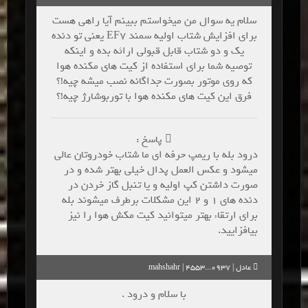
سلام یه سوال من میخواستم ببینم آیا راهی هست
برای افزایش شتاب اولیه سمند EF7 یعنی تو دنده
یک و دو شتاب قابل قبولی ارائه بده و اینکه
توصیه شما برای استفاده از کیت های مکنده هوا
که روی موتور بصورت جداگانه نصب میشه چیه!؟
فرق این کیت های مکنده هوا با توربوشارژ چیه!؟
پاسخ :
درود بله با ریمپ حرفه ای ما شتاب خودروتان عالی
میشود و عکس العمل پدال خیلی بهتر شده و در
صورت داشتن کپ اولیه و یا تنبل گاز خردن در
دنده های 1 و 2 این مشکلات برطرف میشوند بله
برای ارتقاء بهتر میتوانید کیت مکش هوا را نیز
بیافزایید.
عادل | mahshahr | 4553...0937
با سلام و درود .