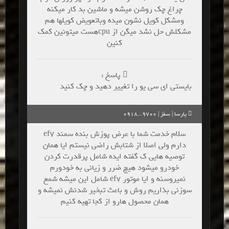
چراغ چک روشن میشه و ماشین بد کار میکنه
ومشکل کویل نشون میده وباتعویض کویلها هم
مشکلش حل نشد میگن از cpuهست میتونین کمک
کنین
پاسخ :
بایستی ای سی یو را تغییر دهید و چک کنید
پارسا | سقز | 9700...0918
سلام خدمت شما با عرض پوزش بنده سمند ef7
دارم ولی اصلا از شتابش راضی نیستم ایا همان
توصیه هایی ک گفته ایده شامل پرقدرت کردن
خودرو میشود هیچ ضرر و زیانی به خودورم
نمیروسنه و ایا موتور ef7 شامل این میشه شمع
سوزنی بذاریم روش و باعث تبخیر شدنش نمیشه و
همان محصول هارو از کجا تهیه کنیم