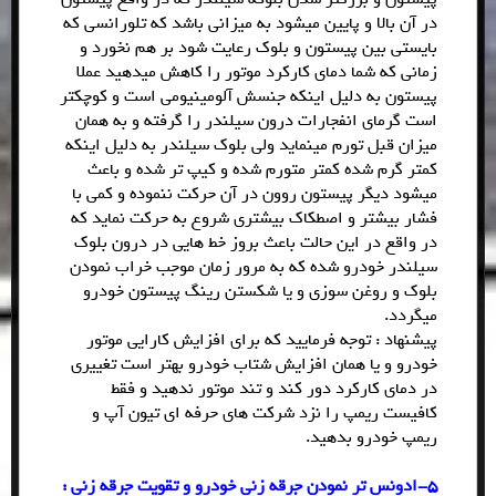
در آن بالا و پایین میشود به میزانی باشد که تلورانسی که
بایستی بین پیستون و بلوک رعایت شود بر هم نخورد و
زمانی که شما دمای کارکرد موتور را کاهش میدهید عملا
پیستون به دلیل اینکه جنسش آلومینیومی است و کوچکتر
است گرمای انفجارات درون سیلندر را گرفته و به همان
میزان قبل تورم مینماید ولی بلوک سیلندر به دلیل اینکه
کمتر گرم شده کمتر متورم شده و کیپ تر شده و باعث
میشود دیگر پیستون روون در آن حرکت ننموده و کمی با
فشار بیشتر و اصطکاک بیشتری شروع به حرکت نماید که
در واقع در این حالت باعث بروز خط هایی در درون بلوک
سیلندر خودرو شده که به مرور زمان موجب خراب نمودن
بلوک و روغن سوزی و یا شکستن رینگ پیستون خودرو
میگردد.
پیشنهاد : توجه فرمایید که برای افزایش کارایی موتور
خودرو و یا همان افزایش شتاب خودرو بهتر است تغییری
در دمای کارکرد دور کند و تند موتور ندهید و فقط
کافیست ریمپ را نزد شرکت های حرفه ای تیون آپ و
ریمپ خودرو بدهید.
5-ادونس تر نمودن جرقه زنی خودرو و تقویت جرقه زنی :