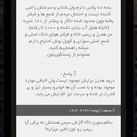
بنده دنا پلاس دارم ولی شتاپ و سرعتش راضی
کننده نیست و احتمال میدم از شمع ها و فیلتر
باشه چون محدود شده انگار و بیشتر از ۱۶۰ نمیره
(البته هنوز آب بندی نشده و ۱۰۰۰ تا رفته).
من هدرز و ریمپ ecu و فیلتر هوای خنک اصلی و
شمع اصلی سوزنی و کویل بوش احتیاج دارم.
میشه راهنماییم کنید.
ممنونم از پاسخگوییتون
پاسخ :
درود هدرز برایش موجود نیست ولی الباقی موارد
موجود بوده و با نصب آن ها خودرو بسیار تیز و پر
قدرت تر شده و سرعت نیز افزایش می یابد.
مسعود | ارومیه | 4137...0914
سلام.سورن ef۷ گازش سیمی هستش نه برقی آیا
ریمپ رو اون تاثیر میزاره؟