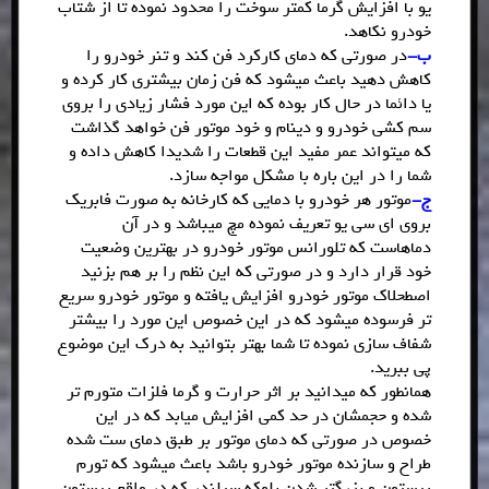
یو با افزایش گرما کمتر سوخت را محدود نموده تا از شتاب
خودرو نکاهد.
ب-
در صورتی که دمای کارکرد فن کند و تنر خودرو را
کاهش دهید باعث میشود که فن زمان بیشتری کار کرده و
یا دائما در حال کار بوده که این مورد فشار زیادی را بروی
سم کشی خودرو و دینام و خود موتور فن خواهد گذاشت
که میتواند عمر مفید این قطعات را شدیدا کاهش داده و
شما را در این باره با مشکل مواجه سازد.
ج-
موتور هر خودرو با دمایی که کارخانه به صورت فابریک
بروی ای سی یو تعریف نموده مچ میباشد و در آن
دماهاست که تلورانس موتور خودرو در بهترین وضعیت
خود قرار دارد و در صورتی که این نظم را بر هم بزنید
اصطحلاک موتور خودرو افزایش یافته و موتور خودرو سریع
تر فرسوده میشود که در این خصوص این مورد را بیشتر
شفاف سازی نموده تا شما بهتر بتوانید به درک این موضوع
پی ببرید.
همانطور که میدانید بر اثر حرارت و گرما فلزات متورم تر
شده و حجمشان در حد کمی افزایش میابد که در این
خصوص در صورتی که دمای موتور بر طبق دمای ست شده
طراح و سازنده موتور خودرو باشد باعث میشود که تورم
پیستون و بزرگتر شدن بلوکه سیلندر که در واقع پیستون