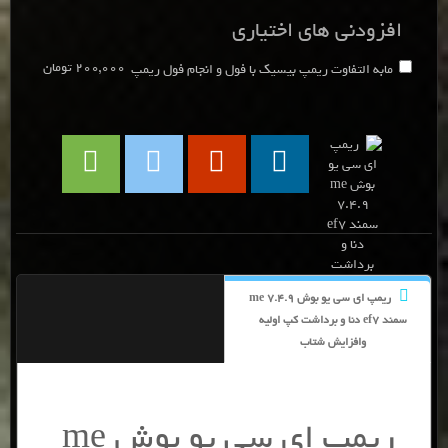
افزودنی های اختیاری
200,000 تومان
مابه التفاوت ریمپ بیسیک با فول و انجام فول ریمپ
ریمپ ای سی یو بوش me 7.4.9
سمند ef7 دنا و برداشت کپ اولیه
وافزایش شتاب
ریمپ ای سی یو بوش me