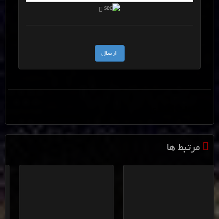
+ کلمات کلیدی
ریمپ بوش me 7.4.9
,
ریمپ سمند ای اف سون دنا سورن توربو
,
remap
,
ef7
مرتبط ها