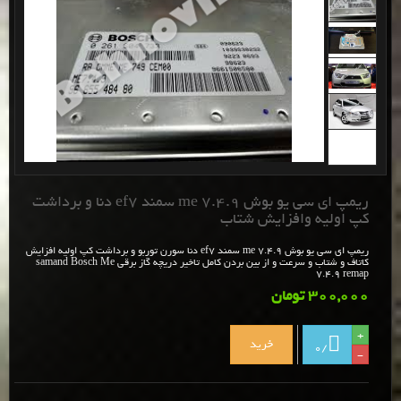
ریمپ ای سی یو بوش me 7.4.9 سمند ef7 دنا و برداشت
کپ اولیه وافزایش شتاب
ریمپ ای سی یو بوش me 7.4.9 سمند ef7 دنا سورن توربو و برداشت کپ اولیه افزایش
کاتاف و شتاب و سرعت و از بین بردن کامل تاخیر دریچه گاز برقی samand Bosch Me
7.4.9 remap
300,000 تومان
+
خرید
0
/
-