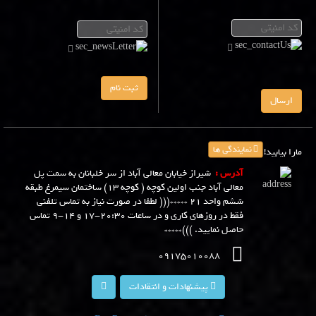
ثبت نام
ارسال
نمایندگی ها
مارا بیابید!
آدرس :
شیراز خیابان معالی آباد از سر خلبانان به سمت پل
معالی آباد جنب اولین کوچه ( کوچه 13) ساختمان سیمرغ طبقه
ششم واحد 21 *****((( لطفا در صورت نیاز به تماس تلفنی
فقط در روزهای کاری و در ساعات ۲۰:۳۰-۱۷ و ۱۴-۹ تماس
حاصل نمایید. )))*****
09175010088
پیشنهادات و انتقادات