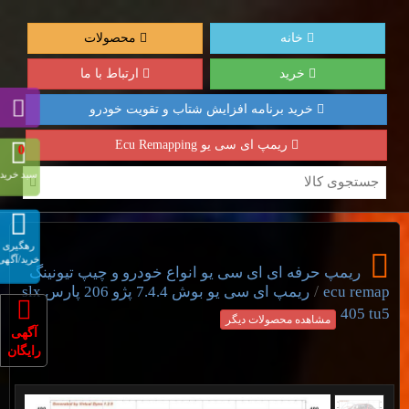
خانه
محصولات
خرید
ارتباط با ما
خرید برنامه افزایش شتاب و تقویت خودرو
ریمپ ای سی یو Ecu Remapping
0
سبد خرید
رهگیری
خرید/آگهی
ریمپ حرفه ای ای سی یو انواع خودرو و چیپ تیونینگ
/
ecu remap
ریمپ ای سی یو بوش 7.4.4 پژو 206 پارس slx
405 tu5
مشاهده محصولات دیگر
آگهی
رایگان