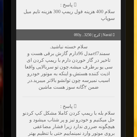
پاسخ :
سلام 400 هزینه فول ریمپ 300 هزینه تایم میل
سوپاپ
Navid | کرج | 3250...093y
سلام خسته نباشید.
سمندef7مدل 96دارم گازش برقی هست و
تاخیر در گاز خوردن دارم با ریمپ کردن ای
سی یو برطرف میشه.چون تو سربالایی واقعا
اذیت کننده هستش.و اینکه به موتور خودرو
اسیب نمیرسه چون توانشو بالاتر میبرید.در
ضمن ۲گانه سوز هست ماشین
پاسخ :
سلام بله با ریمپ کردن کاملا مشکل کپ کردنو
حل میکنیم و خودرو تیز و پر شتاب میشود و
هیچگونه ضرری ندارد زیرا فشار مضاعفی
بروی موتور وارد نمینماییم حتی با تنظیم بهتر