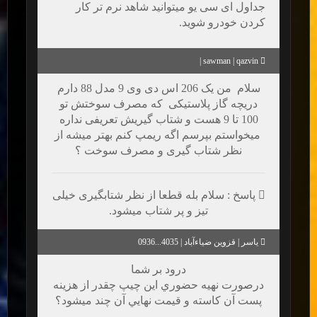
جداول ای سی یو میتوانید شاهد نرم تر کار
کردن خودرو شوید.
sawman | qazvin |
سلام من یک 206 اس دی وی 9 مدل 88 دارم
دریچه گاز پلاستیکی که مصرف سوختش تو
100 تا 9 هست و شتاب گیریش تعریفی نداره
میخواستم بپرسم اگه ریمپ کنم بهتر میشه از
نظر شتاب گیری و مصرف سوخت ؟
پاسخ : سلام بله قطعا از نظر شتابگیری خیلی
تیز و پر شتاب میشود.
یاسر | قزوین ضیاءآباد | 4035...0936
درود بر شما
درصورت نهيه حضوري اين چيپ چقدر از هزينه
پست آن كاسته و قيمت نهايي آن چند ميشود؟