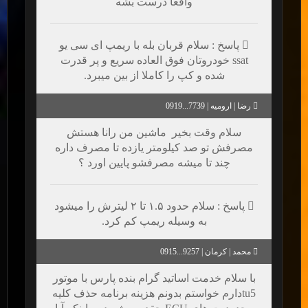
واقعا درست بشه
پاسخ : سلام قربان بله با ریمپ ای سی یو
ssat خودروتان فوق العاده سریع و پر قدرت
شده و کپ را کاملا از بین میبرد.
رضا | ارومیه | 7739...0919
سلام وقت بخیر ماشین من رانا هستش
مصرفش تو صد کیلومتر یازده تا مصرف داره
چند تا میشه مصرفشو پایین اورد ؟
پاسخ : سلام حدود ۱.۵ تا ۲ لیترش را میشود
به وسیله ریمپ کم کرد.
محمد | کرمان | 9257...0915
با سلام خدمت اساتید گرام بنده پارس با موتور
tu5دارم خواستم بدونم هزینه برنامه حذف کلیه