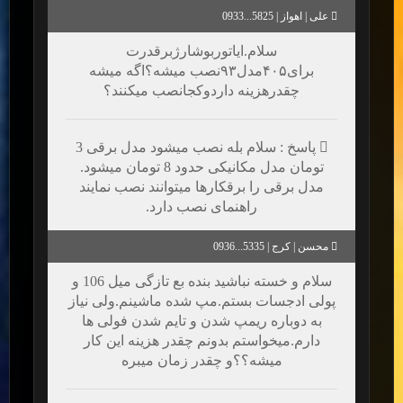
علی | اهواز | 5825...0933
سلام.ایاتوربوشارژبرقدرت
برای۴۰۵مدل۹۳نصب میشه؟اگه میشه
چقدرهزینه داردوکجانصب میکنند؟
پاسخ : سلام بله نصب میشود مدل برقی 3
تومان مدل مکانیکی حدود 8 تومان میشود.
مدل برقی را برقکارها میتوانند نصب نمایند
راهنمای نصب دارد.
محسن | کرج | 5335...0936
سلام و خسته نباشید بنده بع تازگی میل 106 و
پولی ادجسات بستم.مپ شده ماشینم.ولی نیاز
به دوباره ریمپ شدن و تایم شدن فولی ها
دارم.میخواستم بدونم چقدر هزینه این کار
میشه؟؟و چقدر زمان میبره