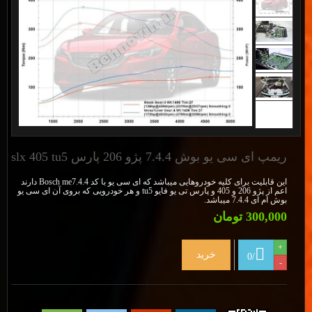
ریمپ ای سی یو بوش 7.4.4 پژو 206 پارس slx 405 tu5
این قابلیت برای کلیه خودروهایی میباشد که ای سی یو با کد Bosch me7.4.4 دارند
اعم از پژو 206 و 405 و پارس تی یو فایو tu5 و هر خودرویی که بروی آن ای سی یو
بوش ام ای 7.4.4 میباشد.
300,000 تومان
+
خرید
0
/
-