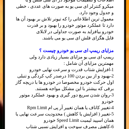
میکرو کنترلر ای سی یو به صورت های عددی ، خطی
و جدول وجود دارد.
معمول ترین اطلاعاتی را که تیونر تلاش بر بهبود آن ها
دارد تا عملکرد موتور خودرو را بهبود و بر قدرت
خودرو بیافزاید به صورت جداولی در لابلای
فایل هگزای فلش ای سی یو می باشند.
مزایای ریمپ ای سی یو خودرو چیست ؟
ریمپ ای سی یو مزایای بسیار زیادی دارد ولی
مهمترین مزایای آن شامل :
1-افزایش شتاب قدرت و سرعت نهایی خودرو
2-بهبود و از بین بردن 100 درصدر کپ کردگی و تنبلی
اول حرکت خودرو مخصوصا در خودرو ها با دریچه گاز
برقی که بیشتر با این مشکل مواجه هستند.
3-روان شدن سریع دور گیری و بهبود عملکرد موتور
خودرو
4-تغییر کاتاف یا همان تغییر آر پی ام Rpm Limit
5-تغییر ( افزایش یا کاهش ) محدودیت سرعت نهایی یا
همان اسپید لیمیت Speed Limit خودرو
6-کاهش مصرف سوخت و افزایش نسبی شتاب