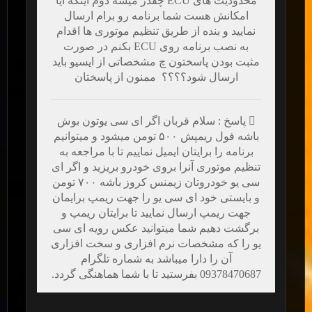
محدودیت های ECU چقدر میشه دوم اینکه آیا
امکانش هست شما برنامه رو برام ارسال
نمایید و بنده از طریق تنظیم موتوری ها اقدام
به نصب برنامه روی ECU بکنم در صورت
مثبت بودن پاسختون چ مشخصاتی از ایسیو باید
ارسال شود؟؟؟؟ ممنون از پاسختان
پاسخ : سلام قربان اگر ای سی یوتون بوش
باشه فول ریمپش ۵۰۰ تومن میشود و میتوانیم
برنامه را برایتان ایمیل نماییم تا با مراجعه به
تنظیم موتوری آنرا بروی خودرو بریزید و اگر ای
سی یو خودروتان زیمنس کروز باشه ۷۰۰ تومن
و بایستی خود ای سی یو را جهت ریمپ برایمان
جهت ریمپ ارسال نمایید تا برایتان ریمپ و
برگشت دهیم شما میتوانید عکس رویه ای سی
یو را که مشخصات نرم افزاری و سخت افزاری
آن را دارا میباشد به شماره تلگرام
09378470687 بفرستید تا با شما هماهنگی گردد.