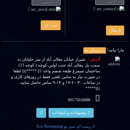
ثبت نام
ارسال
مارا بیابید!
نمایندگی ها
آدرس :
شیراز خیابان معالی آباد از سر خلبانان به
سمت پل معالی آباد جنب اولین کوچه ( کوچه 13)
ساختمان سیمرغ طبقه ششم واحد 21 *****((( لطفا
در صورت نیاز به تماس تلفنی فقط در روزهای کاری و
در ساعات ۲۰:۳۰-۱۷ و ۱۴-۹ تماس حاصل نمایید.
)))*****
09175010088
پیشنهادات و انتقادات
ریمپ ای سی یو Ecu Remapping