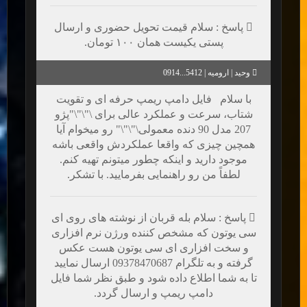
پاسخ : سلام قیمت تحویل حضوری و ارسال
پستی یکیست همان ۱۰۰ تومان.
وحید | ارومیه | 5412...0914
با سلام فایل دامپ ریمپ حرفه ای و تقویت
شتاب، سرعت و عملکرد عالی برای \"\"\"پژو
207 مدل 90 دنده معمولی\"\"\" رو میخوام آیا
همچین چیزی که واقعا عملکردش واقعی باشه
موجود دارید و اینکه چطور میتونم تهیه کنم.
لطفاً من رو راهنمایی بفرمایید. با تشکر.
پاسخ : سلام بله قربان از نوشته های روی ای
سی یوتون که مشخص کننده ورژن نرم افزاری
و سخت افزاری ای سی یوتون هست عکس
گرفته و به تلگرام 09378470687 ارسال نمایید
تا به شما اطلاع داده شود و طبق نظر شما فایل
دامپ ریمپ و ارسال گردد.